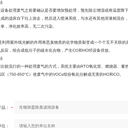
法
臭设备处理废气之前要确认是否要增加预处理，预先除尘增湿或将温度降
组成的滤床自下往上游走，然后进入喷淋系统，与水还有其他溶液相混合
简单，净化效率高，无二次污染。
法
理是利用紫外线光解的作用将恶臭物质的化学物质裂变成一个个互不关联的
反应，组合成低分子的碳水化合物，产生CO和HO经设备排放。
法
今比较流行的一种处理废气的方式，系统主要由RTO氧化室、燃烧器、蓄
区（750-850°C）使废气中的VOCs组份氧化分解成无害的HO和CO。
产品：
单位：