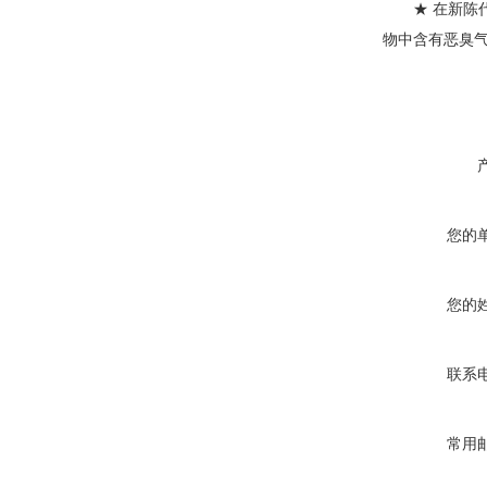
★ 在新陈代
物中含有恶臭
您的
您的
联系
常用