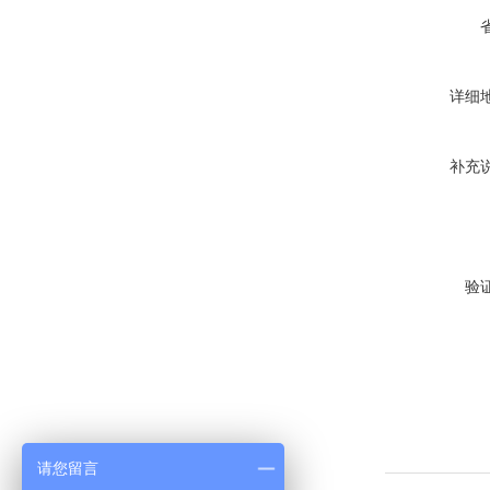
详细
补充
验
请您留言