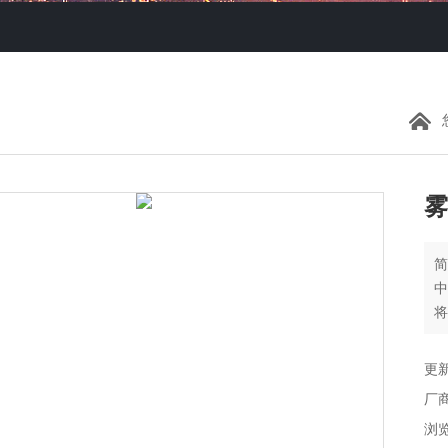
雾
臭
更新
厂
浏览