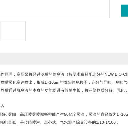
工作原理：高压泵将经过滤后的除臭液（按要求稀释配比好的NEW BIO-C
喷嘴雾化高速喷出，形成1~10um的微细除臭粒子，充分与异味、臭味
，然后通过脱臭液的本身的功能促进有益菌生长，将污染物质分解、乳化
特点
: 雾细，高压喷雾喷嘴每秒能产生50亿个雾滴，雾滴的直径仅为1~10
耗电量低，是传统喷淋、离心式、气水混合除臭设备的1/10-1/100；