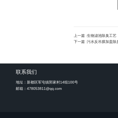
上一篇 :
生物滤池除臭工艺
下一篇 :
污水反吊膜加盖除
联系我们
地址：新都区军屯镇郭家村14组100号
邮箱：478053811@qq.com