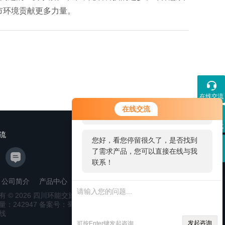
市环境贡献更多力量。
在线交流
您好！欢迎前来咨询，很高兴为您
在线交流
服务，请问您要咨询什么问题呢？
联系方式
流
您好，看您停留很久了，是否找到
了需求产品，您可以直接在线与我
二维码
联系！
公司简介
产品中心
新闻资讯
联系我们
管理登陆
有 © 2026 四川环能交旅科技发展有限公司
sitemap.xml
量：
242947
备案号：蜀ICP备2025127831号-1
技术支持：
线
发起咨询
可按Enter键发起咨询