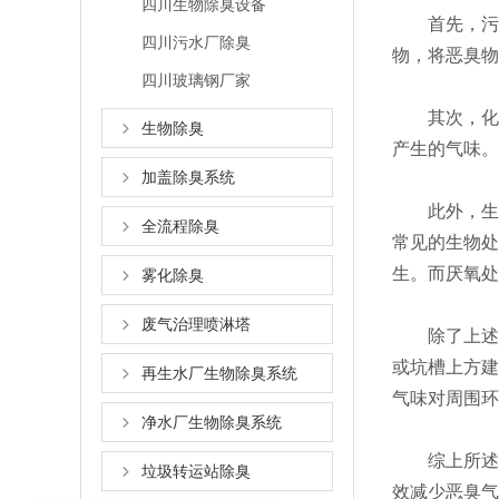
四川生物除臭设备
首先，污水
四川污水厂除臭
物，将恶臭物
四川玻璃钢厂家
其次，化学
生物除臭
产生的气味。
加盖除臭系统
此外，生物
全流程除臭
常见的生物处
生。而厌氧处
雾化除臭
废气治理喷淋塔
除了上述方
或坑槽上方建
再生水厂生物除臭系统
气味对周围环
净水厂生物除臭系统
综上所述，
垃圾转运站除臭
效减少恶臭气