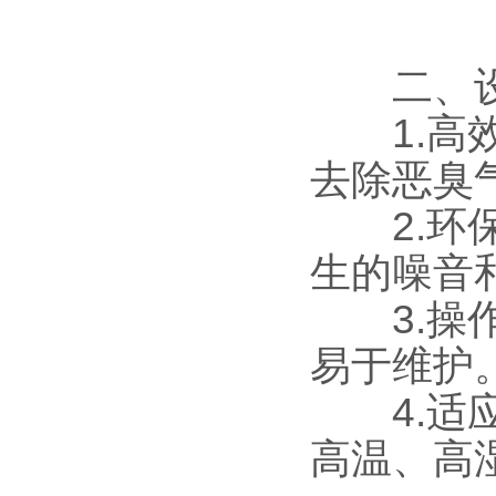
二、设
1.高效
去除恶臭
2.环保
生的噪音
3.操作
易于维护
4.适应
高温、高