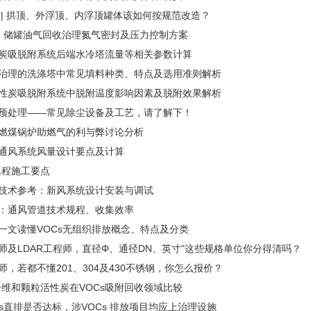
收 | 拱顶、外浮顶、内浮顶罐体该如何按规范改造？
收| 储罐油气回收治理氮气密封及压力控制方案
性炭吸脱附系统后端水冷塔流量等相关参数计算
气治理的洗涤塔中常见填料种类、特点及选用准则解析
活性炭吸脱附系统中脱附温度影响因素及脱附效果解析
的预处理——常见除尘设备及工艺，请了解下！
为燃煤锅炉助燃气的利与弊讨论分析
程通风系统风量设计要点及计算
工程施工要点
集技术参考：新风系统设计安装与调试
集：通风管道技术规程、收集效率
：一文读懂VOCs无组织排放概念、特点及分类
程师及LDAR工程师，直径Φ、通径DN、英寸"这些规格单位你分得清吗？
师，若都不懂201、304及430不锈钢，你怎么报价？
维和颗粒活性炭在VOCs吸附回收领域比较
Cs直排是否达标，涉VOCs 排放项目均应上治理设施