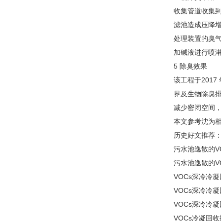
收集管道收集到
滤池造成压降增
处理装置的臭气
加碱液进行喷
5 除臭效果
该工程于201
界及生物除臭
减少密闭空间
本文参考沈为
历史好文推荐
污水池逸散的V
污水池逸散的V
VOCs深冷冷
VOCs深冷冷
VOCs深冷冷
VOCs冷凝回