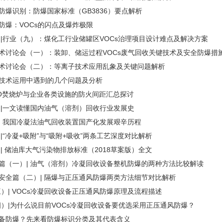
备防爆识别：防爆国家标准（GB3836）要点解析
全防爆：VOCs的闪点及爆炸极限
术 |行业（九）：煤化工行业储罐区VOCs治理项目设计难点及解决方案
技术讨论会（一）：装卸、储运过程VOCs废气回收关键技术及安全防爆措
技术讨论会（二）：等离子技术应用乱象及关键问题解析
收技术运用中遇到的几个问题及分析
O焚烧炉与企业各类设施的防火间距汇总探讨
术 |一文读懂国内油气（溶剂）回收行业发展史
收| 我国冷凝法油气回收装置国产化发展艰辛历程
 |“冷凝+吸附”与“吸附+吸收”两条工艺深度对比解析
 | 储油库大气污染物排放标准（2018草案版）全文
收篇（一）| 油气（溶剂）冷凝回收设备整机防爆的两种方法比较解读
收安全篇（二）| 隔爆与正压通风防爆两类方法细节对比解析
）| VOCs冷凝回收设备正压通风防爆原理及流程描述
）|为什么说目前VOCs冷凝回收设备要优选采用正压通风防爆？
设备防爆？先来看防爆标识分类及其代表含义