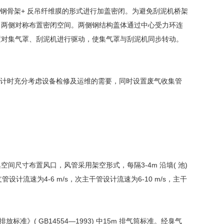
钢骨架+ 反吊纤维膜的形式进行加盖密闭。为避免刮泥机桥架
，两侧对称布置密闭空间。两侧钢结构盖体通过中心受力环连
置对集气罩、刮泥机进行驱动，使集气罩与刮泥机同步转动。
设计时充分考虑设备检修及运维的需要，同时设置废气收集管
尺寸布置风口，风管采用架空形式，每隔3-4m 沿墙( 池)
流速为4-6 m/s，次主干管设计流速为6-10 m/s，主干
准》( GB14554—1993) 中15m 排气筒标准。经臭气