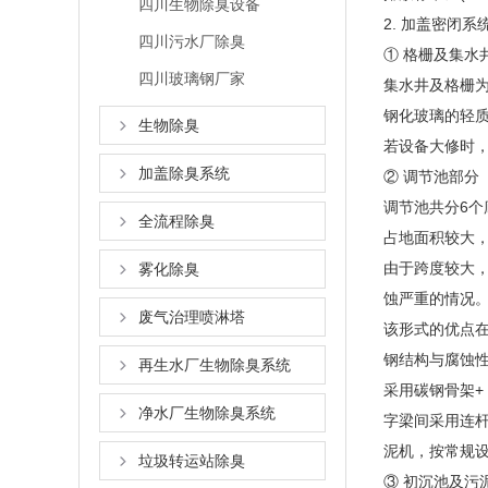
四川生物除臭设备
2. 加盖密闭系
四川污水厂除臭
① 格栅及集水
四川玻璃钢厂家
集水井及格栅
钢化玻璃的轻
生物除臭
若设备大修时
加盖除臭系统
② 调节池部分
调节池共分6个
全流程除臭
占地面积较大
由于跨度较大
雾化除臭
蚀严重的情况。
废气治理喷淋塔
该形式的优点
钢结构与腐蚀
再生水厂生物除臭系统
采用碳钢骨架+
净水厂生物除臭系统
字梁间采用连杆
泥机，按常规
垃圾转运站除臭
③ 初沉池及污