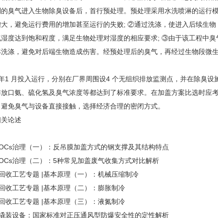
的臭气进入生物除臭设备后，首行预处理。预处理采用水洗喷淋的运行模
大，避免运行费用的增加甚至运行的失败; ②通过洗涤，使进入后续生物
湿度达到饱和程度，满足生物处理对湿度的相应要求; ③由于该工程中
淋洗涤，避免对后端生物造成伤害。经预处理后的臭气，再经过生物段微
7 年1 月投入运行，分别在厂界周围设4 个无组织排放监测点，并在除
排放口氨、硫化氢及臭气浓度等都达到了标准要求。在加盖方案比选时应考
，避免臭气与设备直接接触，选择经济合理的密闭方式。
相关论述
：
OCs治理（一）：反吊膜加盖方式的钢支撑及其结构特点
OCs治理（二）：5种常见加盖废气收集方式对比解析
凝回收工艺专题 |基本原理（一）：机械压缩制冷
凝回收工艺专题 |基本原理（二）：膨胀制冷
凝回收工艺专题 |基本原理（三）：液氮制冷
收撬装设备：国家标准对正压通风型防爆安全性的定性解析