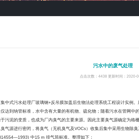
污水中的废气处理
点击次数：4438 更新时间：2020-06
区集中式污水处理厂玻璃钢+反吊膜加盖后生物法处理系统工程设计实例。
但仅达到纳管标准，水中含有大量的有机物、硫化物；随着污水在管网中
由于污泥的变质，也成为厂内臭气的主要来源。因此主要臭气源确定为格
上臭气源进行密闭，将臭气（无机臭气及VOCs）收集后集中采用生物除
14554—1993) 中15 m 排气筒标准。整理如下：