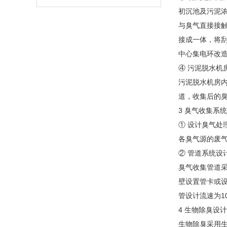
初沉池及污泥浓
与臭气直接接
接成一体，将
中心集电环改
④ 污泥脱水机
污泥脱水机房
道，收集后的
3 臭气收集系
① 设计臭气处
各臭气源的废
② 管道系统设
臭气收集管道采
壁设置管卡或设
管设计流速为10 
4 生物除臭设计
生物除臭采用生物