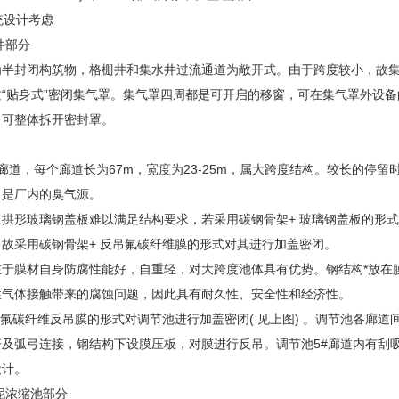
统设计考虑
井部分
为半封闭构筑物，格栅井和集水井过流通道为敞开式。由于跨度较小，故
质“贴身式”密闭集气罩。集气罩四周都是可开启的移窗，可在集气罩外设
，可整体拆开密封罩。
廊道，每个廊道长为67m，宽度为23-25m，属大跨度结构。较长的停
，是厂内的臭气源。
，拱形玻璃钢盖板难以满足结构要求，若采用碳钢骨架+ 玻璃钢盖板的形
故采用碳钢骨架+ 反吊氟碳纤维膜的形式对其进行加盖密闭。
在于膜材自身防腐性能好，自重轻，对大跨度池体具有优势。钢结构*放在
性气体接触带来的腐蚀问题，因此具有耐久性、安全性和经济性。
 氟碳纤维反吊膜的形式对调节池进行加盖密闭( 见上图) 。调节池各廊
及弧弓连接，钢结构下设膜压板，对膜进行反吊。调节池5#廊道内有刮吸泥
设计。
泥浓缩池部分