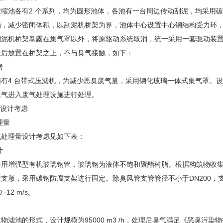
缩池各有2 个系列，均为圆形池体，各池有一台周边传动刮泥，均采用碳
触，减少密闭体积，以刮泥机桥架为界，池体中心设置中心钢结构受力环
刮泥机桥架暴露在集气罩以外，将原驱动系统取消，统一采用一套驱动装
造后放置在桥架之上，不与臭气接触，如下：
房
内有4 台带式压滤机，为减少恶臭废气量，采用钢化玻璃一体式集气罩。
臭气进入废气处理设施进行处理。
统设计考虑
理量
气处理量设计考虑见如下表：
计
用增强型有机玻璃钢管，玻璃钢为液体不饱和聚酯树脂。根据构筑物收集空间
支墩，采用碳钢防腐支架进行固定。除臭风管支管管径不小于DN200，支管设计
-12 m/s。
滤池的形式，设计规模为95000 m3 /h，处理后臭气满足《恶臭污染物排放标