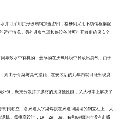
集水井可采用拱形玻璃钢加盖密闭，格栅则采用不锈钢框架配
备的运行情况，另外进集气罩检修设备时可打开移窗确保安全，
留时间导致水中有机物、悬浮物在厌氧环境中释放出臭气，由于
式，则由于骨架与臭气接触，在安装后的几年内就可能出现腐
膜外侧，既充分发挥了膜材的抗腐蚀性能，又从根本上解决了
道间*封闭独立，各廊道人字梁焊接在廊道间隔墙的钢立柱上，人
机，需挑高设计，1#、2#、3#、4#和6#廊道内没有刮吸