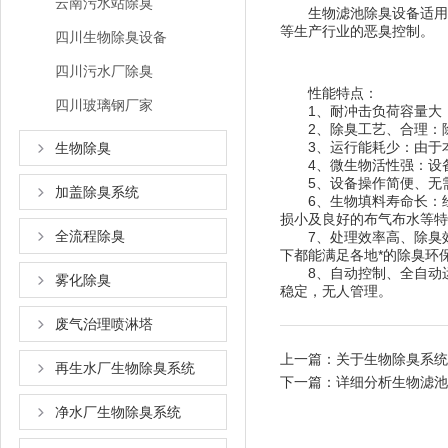
云南污水站除臭
生物滤池除臭设备适用于
等生产行业的恶臭控制。
四川生物除臭设备
四川污水厂除臭
性能特点：
四川玻璃钢厂家
1、耐冲击负荷容量大：
2、除臭工艺、合理：除
3、运行能耗少：由于本
生物除臭
4、微生物活性强：设备
5、设备操作简便、无需维
加盖除臭系统
6、生物填料寿命长：经
损小及良好的布气布水等特
全流程除臭
7、处理效率高、除臭效
下都能满足各地*的除臭环
8、自动控制、全自动运行
雾化除臭
稳定，无人管理。
废气治理喷淋塔
上一篇：
关于生物除臭系统
再生水厂生物除臭系统
下一篇：
详细分析生物滤池
净水厂生物除臭系统