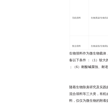
无机填料
生物滴滤
/
生物洗
复合填料
生物滤池
/
生物滴
生物填料作为微生物载体
备以下条件 ：（1）较大
；（6）耐酸碱腐蚀、耐老
随着生物除
臭研究及实践
混合填料等三大类，有机
料，仅仅为微生
物的附着