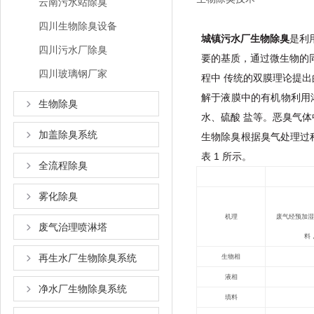
云南污水站除臭
四川生物除臭设备
城镇污水厂
生物除臭
是利
四川污水厂除臭
要的基质，通过微生物的
四川玻璃钢厂家
程中
传统的双膜理论提出的
解于液膜中的有机物利用
生物除臭
水、硫酸
盐等。
恶臭
气体
加盖除臭系统
生物除臭根据臭气处理过
表
1 所示。
全流程除臭
雾化除臭
机理
废气经预加湿
废气治理喷淋塔
料
再生水厂生物除臭系统
生物相
液相
净水厂生物除臭系统
填料